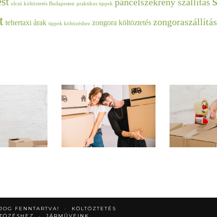
st
páncélszekrény szállítás
olcsó költöztetés Budapesten
praktikus tippek
t
zongoraszállítás
tehertaxi árak
zongora költöztetés
tippek költözéshez
 JOG FENNTARTVA!
KÖLTÖZTETÉS
LTÖZÉSHEZ
JÁRMŰVEINK