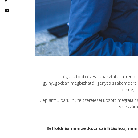
Cégünk több éves tapasztalattal rendelkez
így nyugodtan megbízható, igényes szakembereink
benne, h
Gépjármű parkunk felszerelései között megtalálha
szerszám
Belföldi és nemzetközi szállításhoz, ne