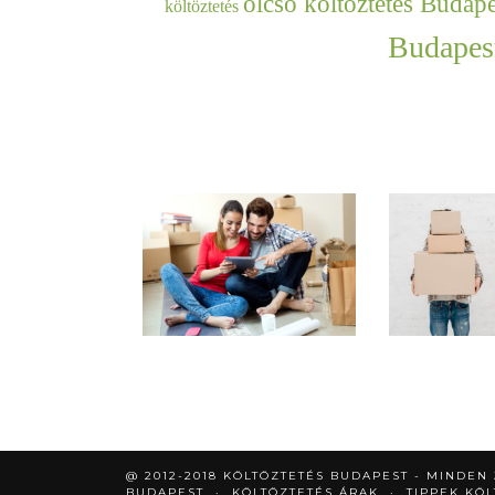
olcsó költöztetés Budape
költöztetés
Budapes
@ 2012-2018 KÖLTÖZTETÉS BUDAPEST - MINDEN
BUDAPEST
KÖLTÖZTETÉS ÁRAK
TIPPEK KÖ