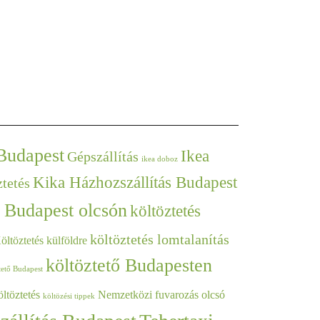
 Budapest
Ikea
Gépszállítás
ikea doboz
Kika Házhozszállítás Budapest
ztetés
s Budapest olcsón
költöztetés
költöztetés lomtalanítás
öltöztetés külföldre
költöztető Budapesten
tető Budapest
ltöztetés
Nemzetközi fuvarozás
olcsó
költözési tippek