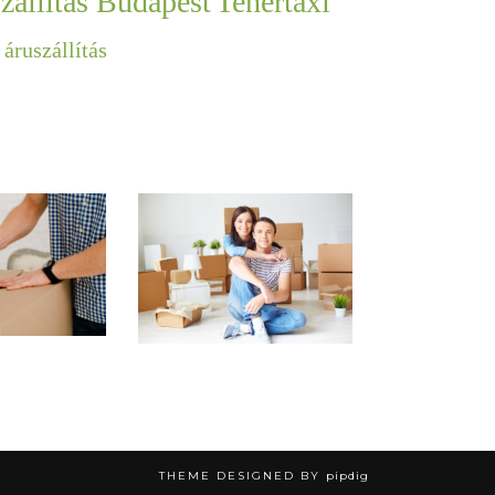
szállítás Budapest
Tehertaxi
áruszállítás
THEME DESIGNED BY
pipdig