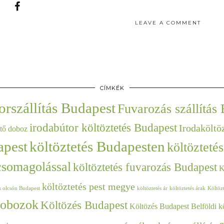
LEAVE A COMMENT
CÍMKÉK
orszállítás Budapest
Fuvarozás szállítás
irodabútor költöztetés Budapest
Irodaköltö
ető doboz
apest
költöztetés Budapesten
költözteté
 csomagolással
költöztetés fuvarozás Budapest
K
költöztetés pest megye
s olcsón Budapest
költöztetés ár
költöztetés árak
Költöz
dobozok
Költözés Budapest
Költözés Budapest Belföldi kö