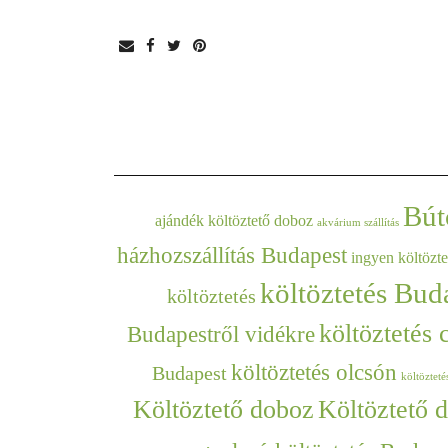
Bút
ajándék költöztető doboz
akvárium szállítás
házhozszállítás Budapest
ingyen költözt
költöztetés Bud
költöztetés
költöztetés
Budapestről vidékre
költöztetés olcsón
Budapest
költözteté
Költöztető doboz
Költöztető 