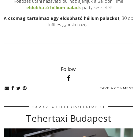
Költözés utáni házavató bulihoz ajánljuk a Balloon Time
eldobható hélium palack
party készletét!
A csomag tartalmaz egy eldobható hélium palackot
, 30 db
lufit és gyorskötözőt.
Follow:
LEAVE A COMMENT
2012-02-16
TEHERTAXI BUDAPEST
Tehertaxi Budapest