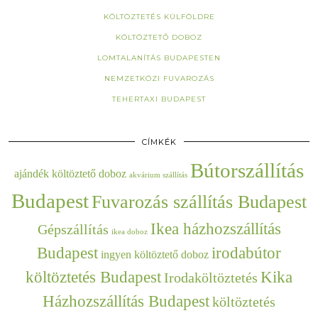
KÖLTÖZTETÉS KÜLFÖLDRE
KÖLTÖZTETŐ DOBOZ
LOMTALANÍTÁS BUDAPESTEN
NEMZETKÖZI FUVAROZÁS
TEHERTAXI BUDAPEST
CÍMKÉK
Bútorszállítás
ajándék költöztető doboz
akvárium szállítás
Budapest
Fuvarozás szállítás Budapest
Ikea házhozszállítás
Gépszállítás
ikea doboz
Budapest
irodabútor
ingyen költöztető doboz
költöztetés Budapest
Kika
Irodaköltöztetés
Házhozszállítás Budapest
költöztetés