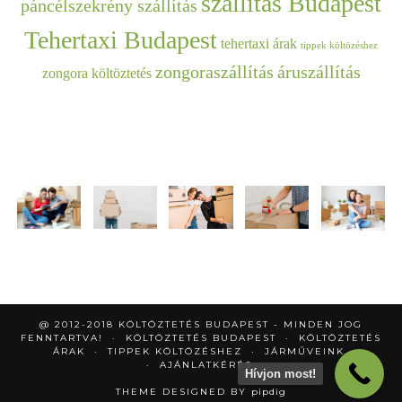
szállítás Budapest
páncélszekrény szállítás
Tehertaxi Budapest
tehertaxi árak
tippek költözéshez
zongoraszállítás
áruszállítás
zongora költöztetés
@ 2012-2018 KÖLTÖZTETÉS BUDAPEST - MINDEN JOG
FENNTARTVA!
KÖLTÖZTETÉS BUDAPEST
KÖLTÖZTETÉS
ÁRAK
TIPPEK KÖLTÖZÉSHEZ
JÁRMŰVEINK
AJÁNLATKÉRÉS
Hívjon most!
THEME DESIGNED BY
pipdig