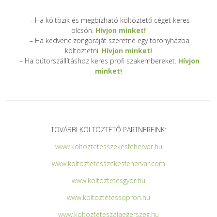
– Ha költözik és megbízható költöztető céget keres
olcsón.
Hívjon minket!
– Ha kedvenc zongoráját szeretné egy toronyházba
költöztetni.
Hívjon minket!
– Ha bútorszállításhoz keres profi szakembereket.
Hívjon
minket!
TOVÁBBI KÖLTÖZTETŐ PARTNEREINK:
www.koltoztetesszekesfehervar.hu
www.koltoztetesszekesfehervar.com
www.koltoztetesgyor.hu
www.koltoztetessopron.hu
www.koltozteteszalaegerszeg.hu