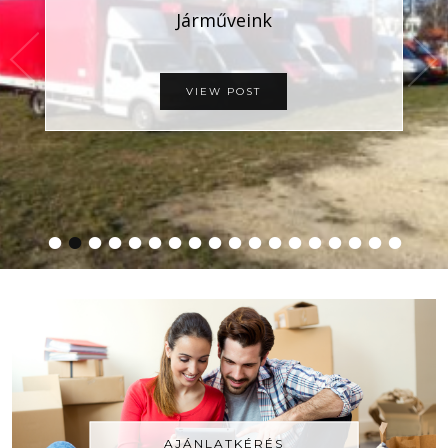
Járműveink
VIEW POST
•
•
•
•
•
•
•
•
•
•
•
•
•
•
•
•
•
•
AJÁNLATKÉRÉS