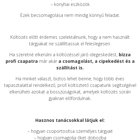
– konyhai eszközök
Ezek becsomagolása nem mindig könnyű feladat.
Költözés előtt érdemes szelektálnunk, hogy a nem használt
tárgyakat ne szállíttassuk el feleslegesen.
Ha szeretné elkerülni a költözéssel járó idegeskedést,
bízza
profi csapatra
már akár
a csomagolást, a cipekedést és a
szállítást is.
Ha minket választ, biztos lehet benne, hogy több éves
tapasztalattal rendelkező, profi költöztető csapatunk segítségével
elkerülheti azokat a bosszúságokat, amelyek költözés során
gyakran előfordulnak.
Hasznos tanácsokkal látjuk el:
– hogyan csoportosítsa személyes tárgyait
– hogyan csomagolja őket dobozba