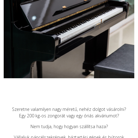
Szeretne valamilyen nagy méretű, nehéz dolgot vásárolni?
Egy 200 kg-os zongorát vagy egy óriás akváriumot?
Nem tudja, hogy hogyan szállítsa haza?
Vállaljuk páncélszekrények, háztartási gépek és bútorok