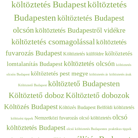
költöztetés Budapest
költöztetés
Budapesten
költöztetés Budapest
olcsón
költöztetés Budapestről vidékre
költöztetés csomagolással
költöztetés
fuvarozás Budapest
költöztetés
Költöztetés külföldre
költöztetés olcsón
lomtalanítás Budapest
költöztetés
költöztetés pest megye
olcsón Budapest
költöztetés ár
költöztetés árak
költöztető Budapesten
Költöztető Budapest
Költöztető doboz
Költöztető dobozok
Költözés Budapest
Költözés Budapest Belföldi költöztetés
olcsó
Nemzetközi fuvarozás
olcsó költöztetés
költözési tippek
költöztetés Budapest
olcsó költöztetés Budapesten
praktikus tippek