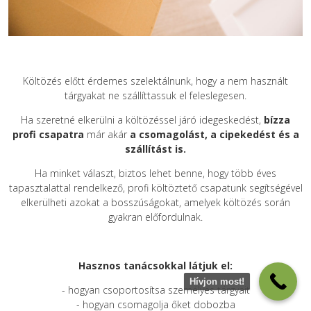
Költözés előtt érdemes szelektálnunk, hogy a nem használt
tárgyakat ne szállíttassuk el feleslegesen.
Ha szeretné elkerülni a költözéssel járó idegeskedést,
bízza
profi csapatra
már akár
a csomagolást, a cipekedést és a
szállítást is.
Ha minket választ, biztos lehet benne, hogy több éves
tapasztalattal rendelkező, profi költöztető csapatunk segítségével
elkerülheti azokat a bosszúságokat, amelyek költözés során
gyakran előfordulnak.
Hasznos tanácsokkal látjuk el:
Hívjon most!
- hogyan csoportosítsa személyes tárgyait
- hogyan csomagolja őket dobozba