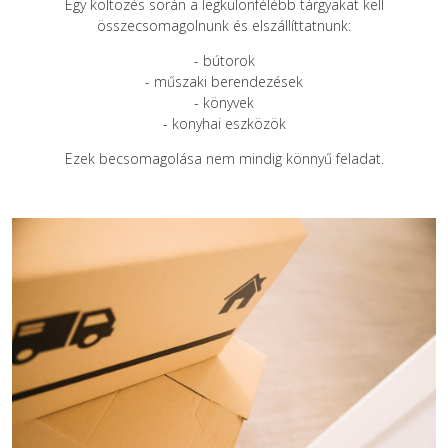
Egy költözés során a legkülönfélébb tárgyakat kell
összecsomagolnunk és elszállíttatnunk:
- bútorok
- műszaki berendezések
- könyvek
- konyhai eszközök
Ezek becsomagolása nem mindig könnyű feladat.