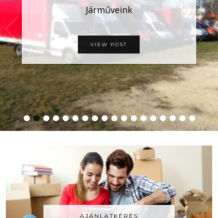
Járműveink
VIEW POST
•
•
•
•
•
•
•
•
•
•
•
•
•
•
•
•
•
•
AJÁNLATKÉRÉS