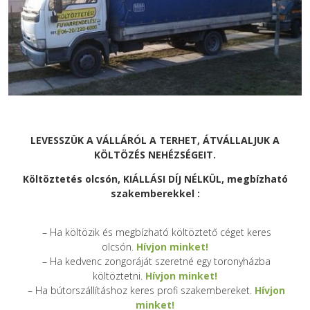
LEVESSZÜK A VÁLLÁRÓL A TERHET, ÁTVÁLLALJUK A
KÖLTÖZÉS NEHÉZSÉGEIT.
Költöztetés olcsón, KIÁLLÁSI DÍJ NÉLKÜL, megbízható
szakemberekkel :
– Ha költözik és megbízható költöztető céget keres
olcsón.
Hívjon minket!
– Ha kedvenc zongoráját szeretné egy toronyházba
költöztetni.
Hívjon minket!
– Ha bútorszállításhoz keres profi szakembereket.
Hívjon
minket!