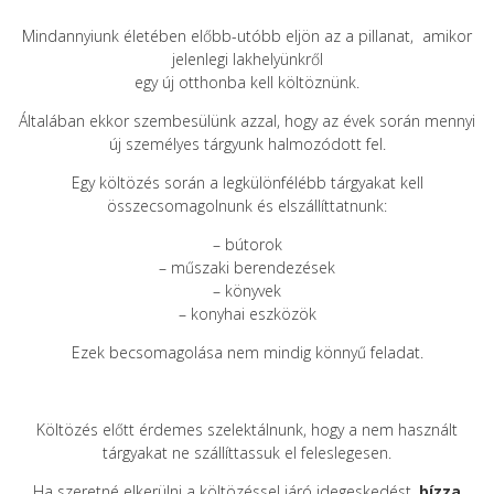
Mindannyiunk életében előbb-utóbb eljön az a pillanat, amikor
jelenlegi lakhelyünkről
egy új otthonba kell költöznünk.
Általában ekkor szembesülünk azzal, hogy az évek során mennyi
új személyes tárgyunk halmozódott fel.
Egy költözés során a legkülönfélébb tárgyakat kell
összecsomagolnunk és elszállíttatnunk:
– bútorok
– műszaki berendezések
– könyvek
– konyhai eszközök
Ezek becsomagolása nem mindig könnyű feladat.
Költözés előtt érdemes szelektálnunk, hogy a nem használt
tárgyakat ne szállíttassuk el feleslegesen.
Ha szeretné elkerülni a költözéssel járó idegeskedést,
bízza