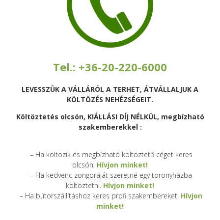
Tel.: +36-20-220-6000
LEVESSZÜK A VÁLLÁRÓL A TERHET, ÁTVÁLLALJUK A
KÖLTÖZÉS NEHÉZSÉGEIT.
Költöztetés olcsón, KIÁLLÁSI DÍJ NÉLKÜL, megbízható
szakemberekkel :
– Ha költözik és megbízható költöztető céget keres
olcsón.
Hívjon minket!
– Ha kedvenc zongoráját szeretné egy toronyházba
költöztetni.
Hívjon minket!
– Ha bútorszállításhoz keres profi szakembereket.
Hívjon
minket!