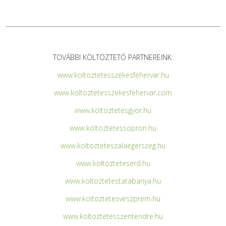
TOVÁBBI KÖLTÖZTETŐ PARTNEREINK:
www.koltoztetesszekesfehervar.hu
www.koltoztetesszekesfehervar.com
www.koltoztetesgyor.hu
www.koltoztetessopron.hu
www.koltozteteszalaegerszeg.hu
www.koltozteteserd.hu
www.koltoztetestatabanya.hu
www.koltoztetesveszprem.hu
www.koltoztetesszentendre.hu