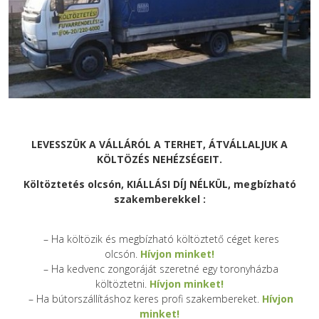
LEVESSZÜK A VÁLLÁRÓL A TERHET, ÁTVÁLLALJUK A
KÖLTÖZÉS NEHÉZSÉGEIT.
Költöztetés olcsón, KIÁLLÁSI DÍJ NÉLKÜL, megbízható
szakemberekkel :
– Ha költözik és megbízható költöztető céget keres
olcsón.
Hívjon minket!
– Ha kedvenc zongoráját szeretné egy toronyházba
költöztetni.
Hívjon minket!
– Ha bútorszállításhoz keres profi szakembereket.
Hívjon
minket!