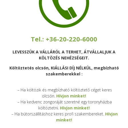
Tel.: +36-20-220-6000
LEVESSZÜK A VÁLLÁRÓL A TERHET, ÁTVÁLLALJUK A
KÖLTÖZÉS NEHÉZSÉGEIT.
Költöztetés olcsón, KIÁLLÁSI DÍJ NÉLKÜL, megbízható
szakemberekkel :
– Ha költözik és megbízható költöztető céget keres
olcsón.
Hívjon minket!
– Ha kedvenc zongoráját szeretné egy toronyházba
költöztetni.
Hívjon minket!
– Ha bútorszállításhoz keres profi szakembereket.
Hívjon
minket!