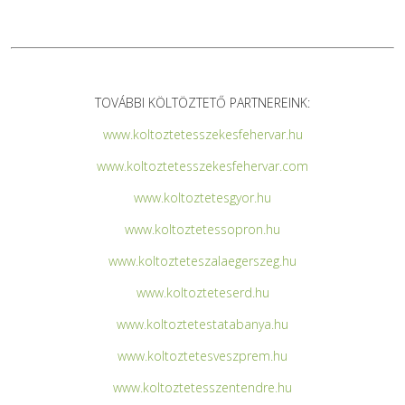
TOVÁBBI KÖLTÖZTETŐ PARTNEREINK:
www.koltoztetesszekesfehervar.hu
www.koltoztetesszekesfehervar.com
www.koltoztetesgyor.hu
www.koltoztetessopron.hu
www.koltozteteszalaegerszeg.hu
www.koltozteteserd.hu
www.koltoztetestatabanya.hu
www.koltoztetesveszprem.hu
www.koltoztetesszentendre.hu