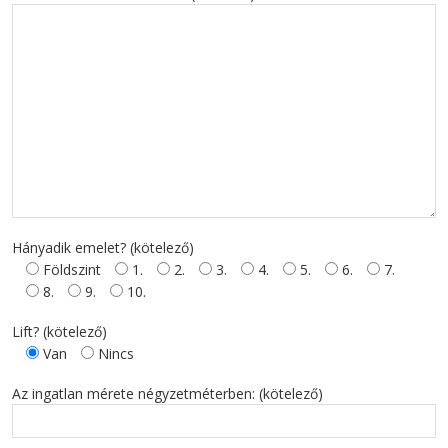
Hányadik emelet? (kötelező)
Földszint
1.
2.
3.
4.
5.
6.
7.
8.
9.
10.
Lift? (kötelező)
Van
Nincs
Az ingatlan mérete négyzetméterben: (kötelező)