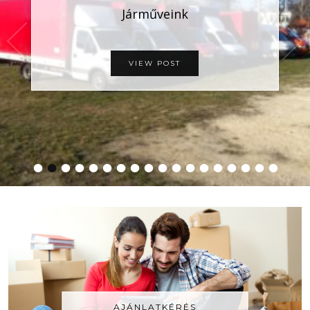
Járműveink
VIEW POST
•
•
•
•
•
•
•
•
•
•
•
•
•
•
•
•
•
•
AJÁNLATKÉRÉS