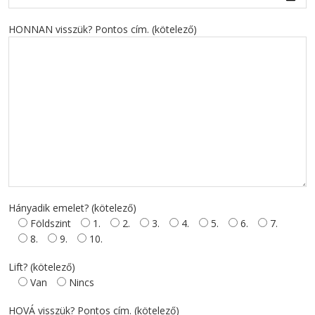
HONNAN visszük? Pontos cím. (kötelező)
Hányadik emelet? (kötelező)
Földszint
1.
2.
3.
4.
5.
6.
7.
8.
9.
10.
Lift? (kötelező)
Van
Nincs
HOVÁ visszük? Pontos cím. (kötelező)