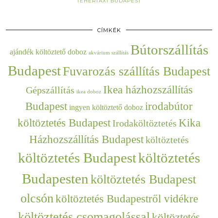
TEHERTAXI BUDAPEST
CÍMKÉK
Bútorszállítás
ajándék költöztető doboz
akvárium szállítás
Budapest
Fuvarozás szállítás Budapest
Ikea házhozszállítás
Gépszállítás
ikea doboz
Budapest
irodabútor
ingyen költöztető doboz
költöztetés Budapest
Kika
Irodaköltöztetés
Házhozszállítás Budapest
költöztetés
költöztetés Budapest
költöztetés
Budapesten
költöztetés Budapest
olcsón
költöztetés Budapestről vidékre
költöztetés csomagolással
költöztetés