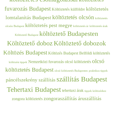
fuvarozás Budapest
költöztetés
Költöztetés külföldre
költöztetés olcsón
lomtalanítás Budapest
költöztetés
költöztetés pest megye
olcsón Budapest
költöztetés ár
költöztetés árak
költöztető Budapesten
Költöztető Budapest
Költöztető doboz
Költöztető dobozok
Költözés Budapest
Költözés Budapest Belföldi költöztetés
olcsó
Nemzetközi fuvarozás
olcsó költöztetés
költözési tippek
költöztetés Budapest
olcsó költöztetés Budapesten
praktikus tippek
szállítás Budapest
páncélszekrény szállítás
Tehertaxi Budapest
tehertaxi árak
tippek költözéshez
zongoraszállítás
áruszállítás
zongora költöztetés