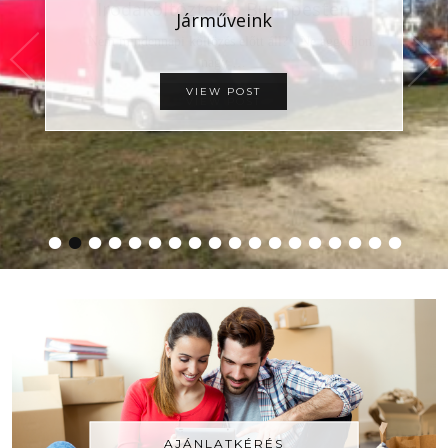
Irodaköltöztetés Budapesten
Járműveink
Nem mindennapi költözés előtt áll? Ne aggódjon,
nagy …
VIEW POST
VIEW POST
•
•
•
•
•
•
•
•
•
•
•
•
•
•
•
•
•
•
AJÁNLATKÉRÉS